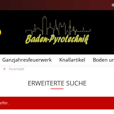
Sprache auswählen
Lieferland
Ganzjahresfeuerwerk
Knallartikel
Boden un
»
Feuertöpfe
Konto erstellen
Passwort vergessen?
ERWEITERTE SUCHE
ffer.