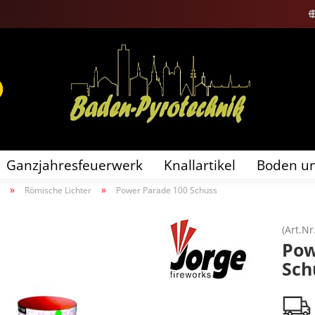
Sprache auswählen
Lieferland
Ganzjahresfeuerwerk
Knallartikel
Boden un
»
»
Römische Lichter
Power Parade 100 Schuss
Konto erstellen
Passwort vergessen?
(Art.Nr
Pow
Sch