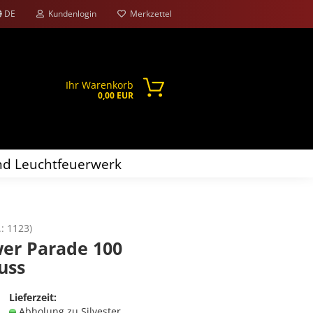
DE
Kundenlogin
Merkzettel
Ihr Warenkorb
0,00 EUR
d Leuchtfeuerwerk
.:
1123
)
er Parade 100
uss
Lieferzeit:
Abholung zu Silvester