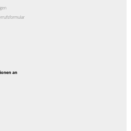
ngen
rrufsformular
tionen an