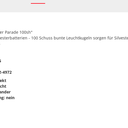
er Parade 100sh"
vesterbatterien - 100 Schuss bunte Leuchtkugeln sorgen für Silves
3
G
2-4972
fekt
echt
nander
g: nein